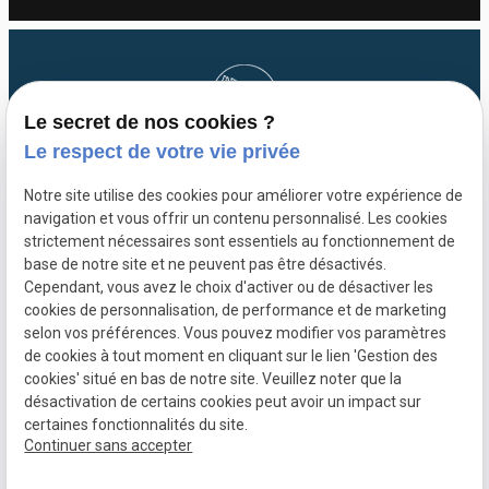
Le secret de nos cookies ?
Le respect de votre vie privée
PERRINE GODSENS
Ostéopathe
Notre site utilise des cookies pour améliorer votre expérience de
navigation et vous offrir un contenu personnalisé. Les cookies
SIRET :
88769173100020
strictement nécessaires sont essentiels au fonctionnement de
base de notre site et ne peuvent pas être désactivés.
266 Rue du huit mai 1945 ,
59113 Seclin
Cependant, vous avez le choix d'activer ou de désactiver les
cookies de personnalisation, de performance et de marketing
Mentions légales
selon vos préférences. Vous pouvez modifier vos paramètres
de cookies à tout moment en cliquant sur le lien 'Gestion des
Politique de confidentialité
cookies' situé en bas de notre site. Veuillez noter que la
Plan du site
désactivation de certains cookies peut avoir un impact sur
certaines fonctionnalités du site.
Gestion des cookies
Continuer sans accepter