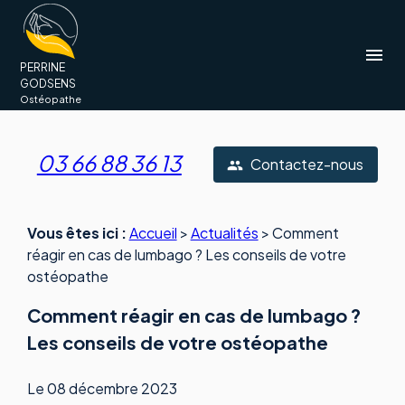
Panneau de gestion des cookies
menu
PERRINE
GODSENS
Ostéopathe
03 66 88 36 13
Contactez-nous
people
Vous êtes ici :
Accueil
>
Actualités
> Comment
réagir en cas de lumbago ? Les conseils de votre
ostéopathe
Comment réagir en cas de lumbago ?
Les conseils de votre ostéopathe
Le
08 décembre 2023