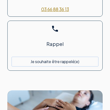
03 66 88 36 13
phone
Rappel
Je souhaite être rappelé(e)