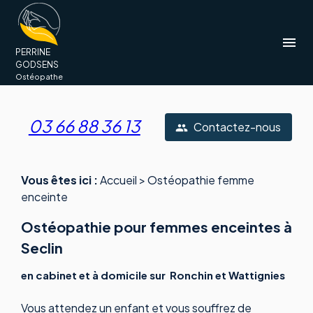
Panneau de gestion des cookies
menu
PERRINE
GODSENS
Ostéopathe
03 66 88 36 13
Contactez-nous
people
Vous êtes ici :
Accueil
> Ostéopathie femme
enceinte
Ostéopathie pour femmes enceintes à
Seclin
en cabinet et à domicile sur Ronchin et Wattignies
Vous attendez un enfant et vous souffrez de