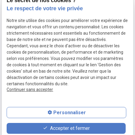
Le secret de nos cookies ?
Le respect de votre vie privée
PERRINE GODSENS
Ostéopathe
Notre site utilise des cookies pour améliorer votre expérience de
navigation et vous offrir un contenu personnalisé. Les cookies
SIRET :
88769173100020
strictement nécessaires sont essentiels au fonctionnement de
base de notre site et ne peuvent pas être désactivés.
266 Rue du huit mai 1945 ,
59113 Seclin
Cependant, vous avez le choix d'activer ou de désactiver les
cookies de personnalisation, de performance et de marketing
Mentions légales
selon vos préférences. Vous pouvez modifier vos paramètres
de cookies à tout moment en cliquant sur le lien 'Gestion des
Politique de confidentialité
cookies' situé en bas de notre site. Veuillez noter que la
Plan du site
désactivation de certains cookies peut avoir un impact sur
certaines fonctionnalités du site.
Gestion des cookies
Continuer sans accepter
place
contact_page
phone
Personnaliser
Plan d'accès
Contact
03 66 88 36 13
Accepter et fermer