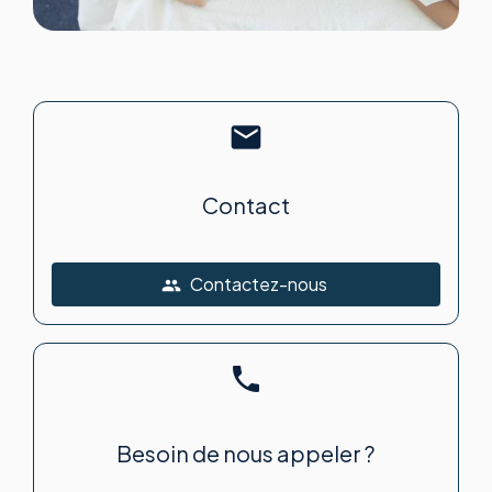
mail
Contact
Contactez-nous
people
phone
Besoin de nous appeler ?