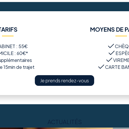
TARIFS
MOYENS DE P
ABINET :
55€
CHÈQ
ICILE :
60€*
ESPÈ
supplémentaires
VIREM
e 15min de trajet
CARTE BA
Je prends rendez-vous
ACTUALITÉS