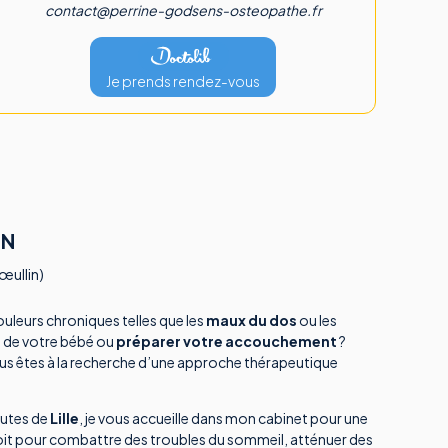
contact@perrine-godsens-osteopathe.fr
Je prends rendez-vous
IN
œullin)
ouleurs chroniques telles que les
maux du dos
ou les
s de votre bébé ou
préparer votre accouchement
?
us êtes à la recherche d’une approche thérapeutique
nutes de
Lille
, je vous accueille dans mon cabinet pour une
it pour combattre des troubles du sommeil, atténuer des