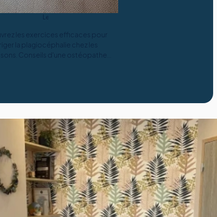
Le
10
rez les exercices efficaces pour
mars
2025
riger la plagiocéphalie chez les
ssons. Conseils d'une ostéopathe
expérimentée