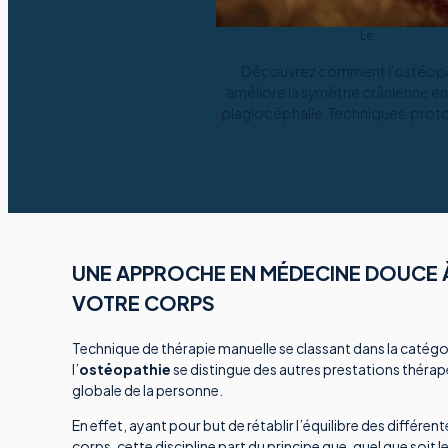
Le
18
Découvrez comment l'ostéop
mars
2025
améliore la symétrie crânienne en
plagiocéphalie. Techniques, prot
conseils d'expert
UNE APPROCHE EN MÉDECINE DOUCE 
VOTRE CORPS
Technique de thérapie manuelle se classant dans la catég
l’
ostéopathie
se distingue des autres prestations théra
globale de la personne.
En effet, ayant pour but de rétablir l’équilibre des différen
corps, cette discipline part du principe que, quel que soit l