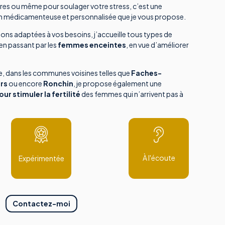
ires ou même pour soulager votre stress, c’est une
on médicamenteuse et personnalisée que je vous propose.
ions adaptées à vos besoins, j’accueille tous types de
 en passant par les
femmes enceintes
, en vue d’améliorer
e, dans les communes voisines telles que
Faches-
ars
ou encore
Ronchin
, je propose également une
our
stimuler la fertilité
des femmes qui n’arrivent pas à
À l'écoute
Expérimentée
Contactez-moi