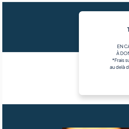
EN C
À DOM
*Frais 
au delà d