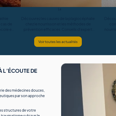
Le
12
athie
Découvrez les causes de la plagiocéphalie
Découv
mars
2025
 cas de
chez le nourrisson et les méthodes de
cor
ocole et
prévention efficaces. Conseils d'expert
nourri
pour agir rapidement
Voir toutes les actualités
À L’ÉCOUTE DE
orie des médecines douces,
peutiques par son approche
tes structures de votre
e traumatisme subi par le