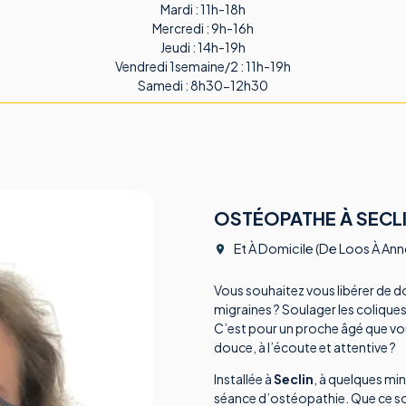
Mardi : 11h-18h
Mercredi : 9h-16h
Jeudi : 14h-19h
Vendredi 1semaine/2 : 11h-19h
Samedi : 8h30-12h30
OSTÉOPATHE À SECL
Et À Domicile (de Loos À Ann
Vous souhaitez vous libérer de d
migraines ? Soulager les colique
C’est pour un proche âgé que vo
douce, à l’écoute et attentive ?
Installée à
Seclin
, à quelques mi
séance d’ostéopathie. Que ce so