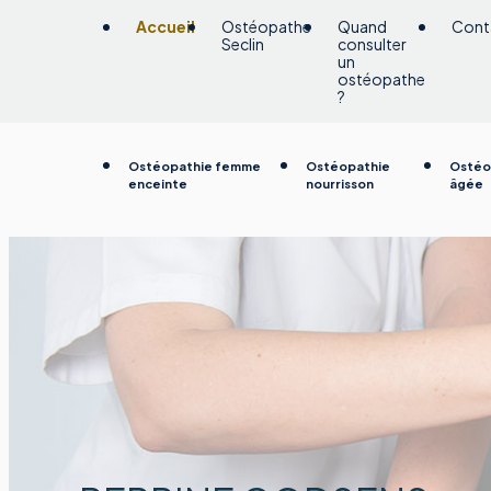
Panneau de gestion des cookies
Accueil
Ostéopathe
Quand
Cont
Seclin
consulter
un
ostéopathe
?
Ostéopathie femme
Ostéopathie
Ostéo
enceinte
nourrisson
âgée